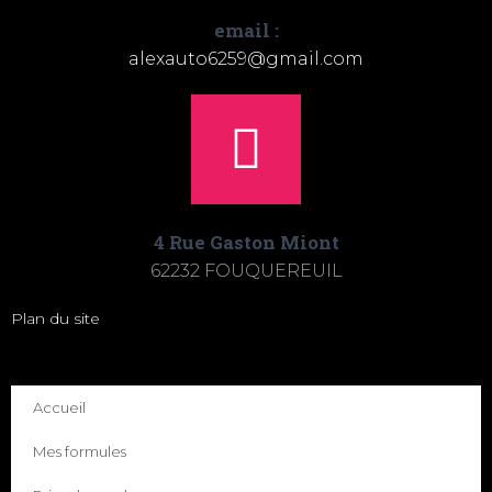
email :
alexauto6259@gmail.com
4 Rue Gaston Miont
62232 FOUQUEREUIL
Plan du site
Accueil
Mes formules