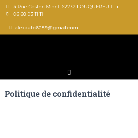
4 Rue Gaston Miont, 62232 FOUQUEREUIL
06 68 03 11 11
alexauto6259@gmail.com
Politique de confidentialité
La présente politique de confidentialité est
fondée sur le Règlement UE 2016/679 relatif à la
protection des données (RGPD) ainsi que sur
votre consentement éclairé. Elle a pour objectif