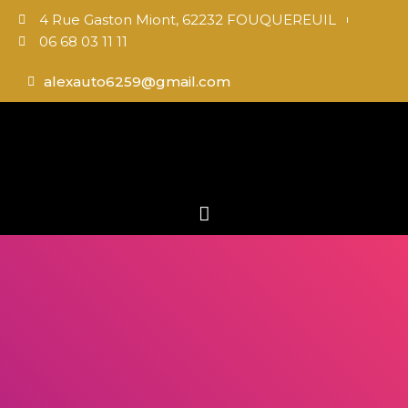
4 Rue Gaston Miont, 62232 FOUQUEREUIL
06 68 03 11 11
alexauto6259@gmail.com