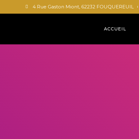
4 Rue Gaston Miont, 62232 FOUQUEREUIL
ACCUEIL