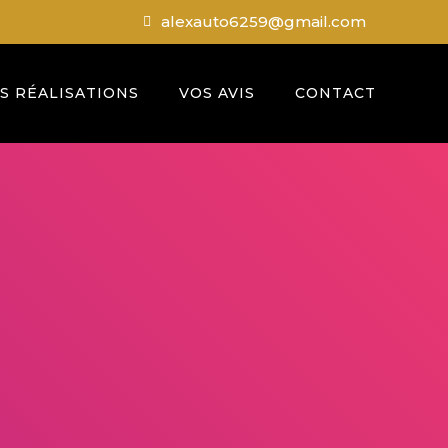
alexauto6259@gmail.com
S RÉALISATIONS
VOS AVIS
CONTACT