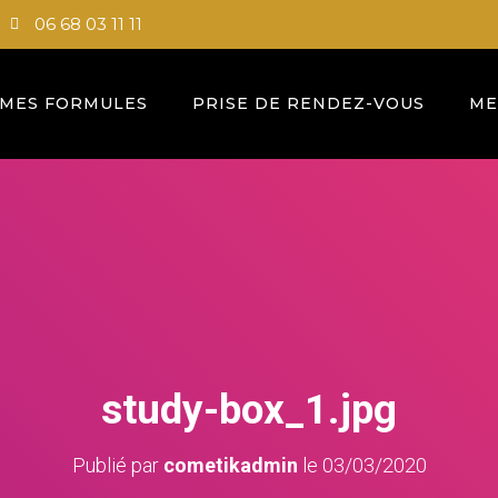
06 68 03 11 11
MES FORMULES
PRISE DE RENDEZ-VOUS
ME
study-box_1.jpg
Publié par
cometikadmin
le
03/03/2020