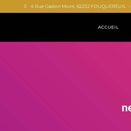
4 Rue Gaston Miont, 62232 FOUQUEREUIL
ACCUEIL
n