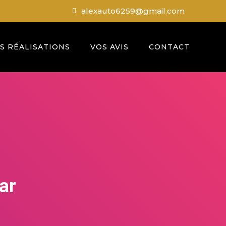
alexauto6259@gmail.com
S RÉALISATIONS
VOS AVIS
CONTACT
ar