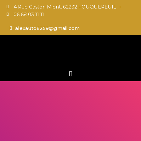
4 Rue Gaston Miont, 62232 FOUQUEREUIL
06 68 03 11 11
alexauto6259@gmail.com