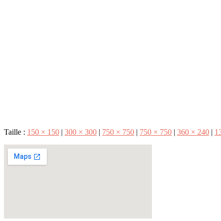
Taille :
150 × 150
|
300 × 300
|
750 × 750
|
750 × 750
|
360 × 240
|
1