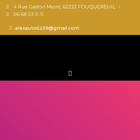
4 Rue Gaston Miont, 62232 FOUQUEREUIL
06 68 03 11 11
alexauto6259@gmail.com