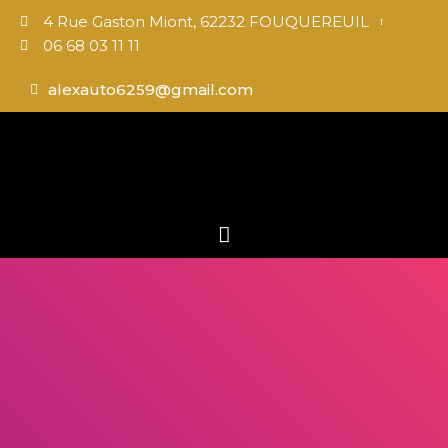
4 Rue Gaston Miont, 62232 FOUQUEREUIL
06 68 03 11 11
alexauto6259@gmail.com