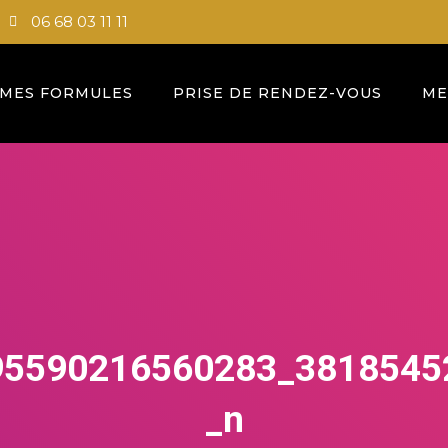
06 68 03 11 11
MES FORMULES
PRISE DE RENDEZ-VOUS
ME
95590216560283_3818545
_n