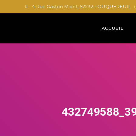
4 Rue Gaston Miont, 62232 FOUQUEREUIL
ACCUEIL
432749588_3