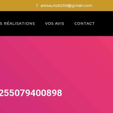
alexauto6259@gmail.com
S RÉALISATIONS
VOS AVIS
CONTACT
255079400898