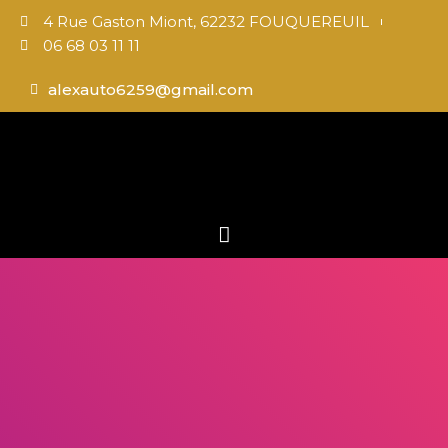
4 Rue Gaston Miont, 62232 FOUQUEREUIL
06 68 03 11 11
alexauto6259@gmail.com