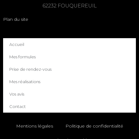
62232 FOUQUEREUIL
Plan du site
Accueil
Mes formules
Prise de rendez-vous
Mes réalisations
Vos avis
Contact
Mentions légales
Politique de confidentialité