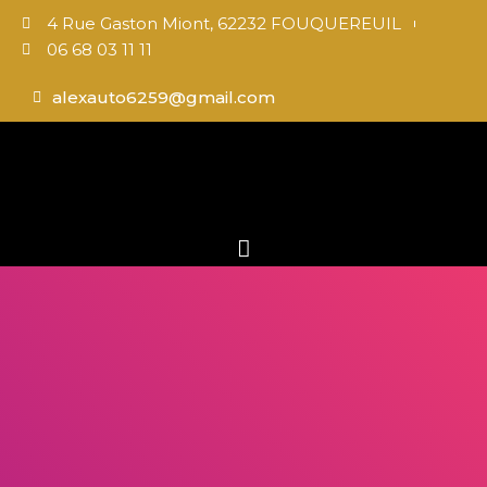
4 Rue Gaston Miont, 62232 FOUQUEREUIL
06 68 03 11 11
alexauto6259@gmail.com